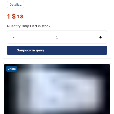
Details...
1
$
1
$
Quantity
Only 1 left in stock!
-
+
Запросить цену
China