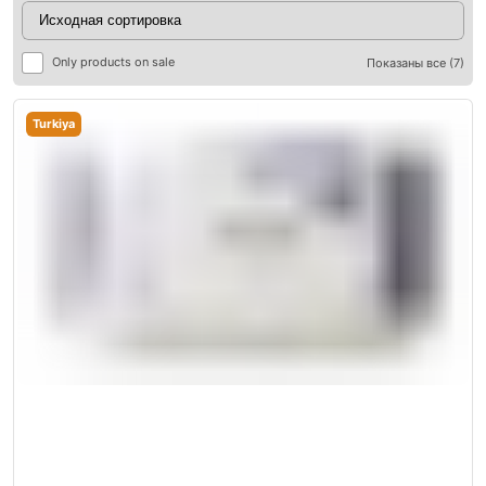
Only products on sale
Показаны все (7)
Turkiya
ры
ры
я