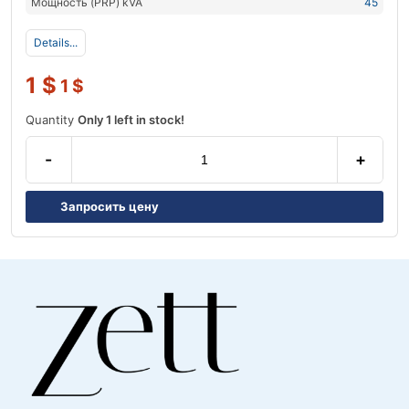
Мощность (PRP) kVA
45
Details...
1
$
1
$
Quantity
Only 1 left in stock!
-
+
Запросить цену