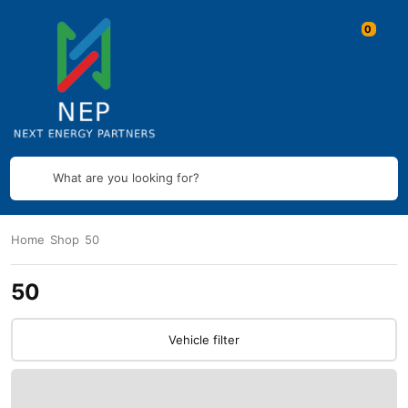
What are you looking for?
Home
Shop
50
50
Vehicle filter