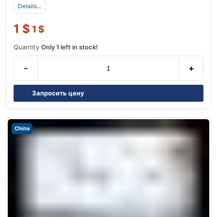
Details...
1
$
1
$
Quantity
Only 1 left in stock!
-
+
Запросить цену
China