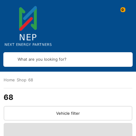
What are you looking for?
Home
Shop
68
68
Vehicle filter