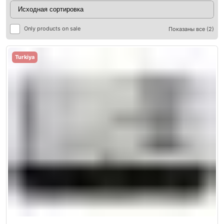
Only products on sale
Показаны все (2)
Turkiya
ры
ры
я