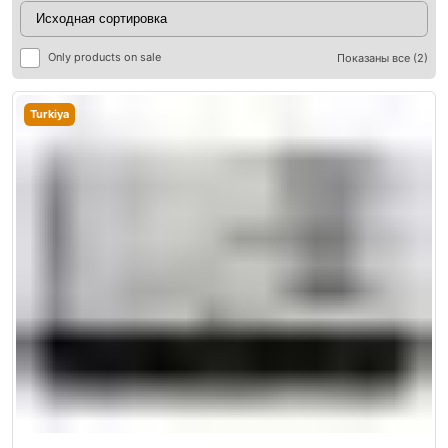
Only products on sale
Показаны все (2)
Turkiya
ры
ры
я