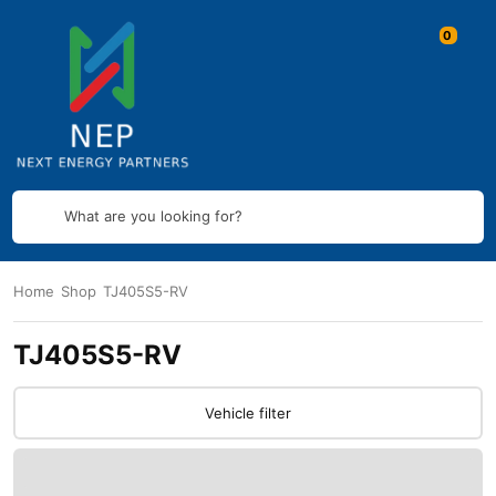
What are you looking for?
Home
Shop
TJ405S5-RV
TJ405S5-RV
Vehicle filter