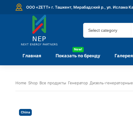
ООО «ZETT» г. Ташкент, Мирабадский р., ул. Ислама К
New!
Главная
Показать по бренду
Галерея
Home
Shop
Все продукты
Генератор
Дизель-генераторные
China