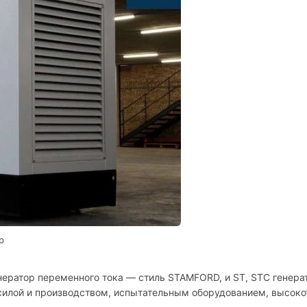
р
нератор переменного тока — стиль STAMFORD, и ST, STC генера
 силой и производством, испытательным оборудованием, высок