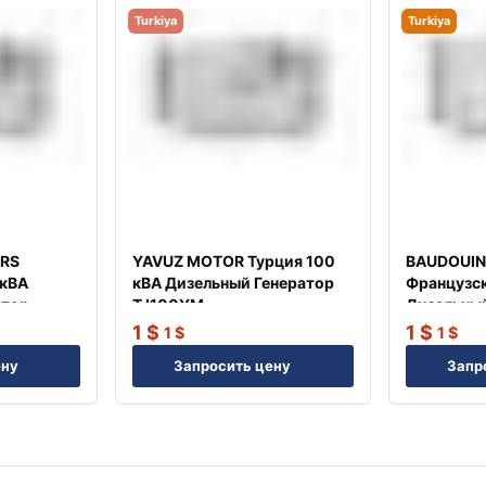
Turkiya
Turkiya
RS
YAVUZ MOTOR Турция 100
BAUDOUIN
 кВА
кВА Дизельный Генератор
Французск
атор
TJ100YM
Дизельный
TJ20BD
1
$
1
$
1
$
1
$
ену
Запросить цену
Запр