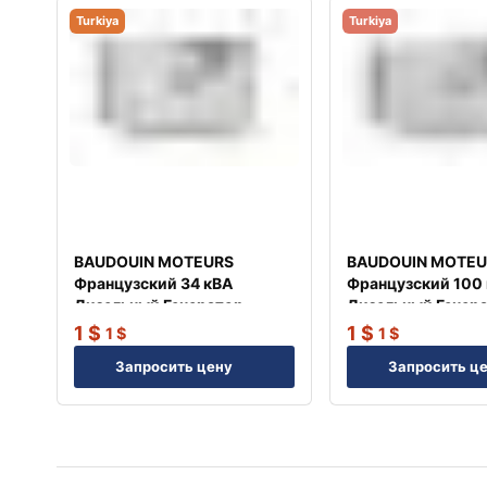
Turkiya
Turkiya
BAUDOUIN MOTEURS
BAUDOUIN MOTEU
Французский 34 кВА
Французский 100
Дизельный Генератор
Дизельный Генер
TJ35BD
TJ100BD
1
$
1
$
1
$
1
$
Запросить цену
Запросить ц