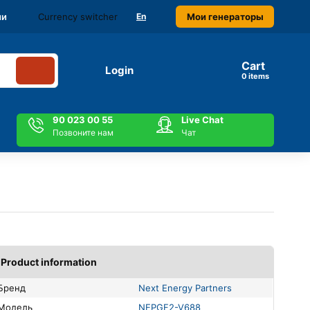
Currency switcher
Мои генераторы
ми
En
Cart
Login
items
90 023 00 55
Live Chat
Позвоните нам
Чат
Product information
Бренд
Next Energy Partners
Модель
NEPGF2-V688