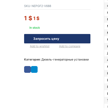
SKU:
NEPGF2-V688
1
$
1
$
In stock
Запросить цену
Add to wishlist
Add to compare
Категория:
Дизель-генераторные установки