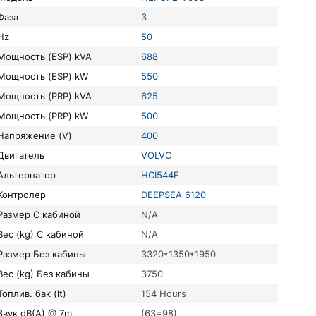
Фаза
3
Hz
50
Мощность (ESP) kVA
688
Мощность (ESP) kW
550
Мощность (PRP) kVA
625
Мощность (PRP) kW
500
Напряжение (V)
400
Двигатель
VOLVO
Альтернатор
HCI544F
Контролер
DEEPSEA 6120
Размер С кабиной
N/A
Вес (kg) С кабиной
N/A
Размер Без кабины
3320*1350*1950
Вес (kg) Без кабины
3750
Топлив. бак (lt)
154 Hours
Звук dB(A) @ 7m
(63=98)