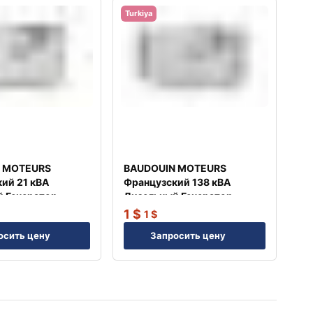
Turkiya
 MOTEURS
BAUDOUIN MOTEURS
ий 21 кВА
Французский 138 кВА
 Генератор
Дизельный Генератор
TJ140BD
1
$
1
$
осить цену
Запросить цену