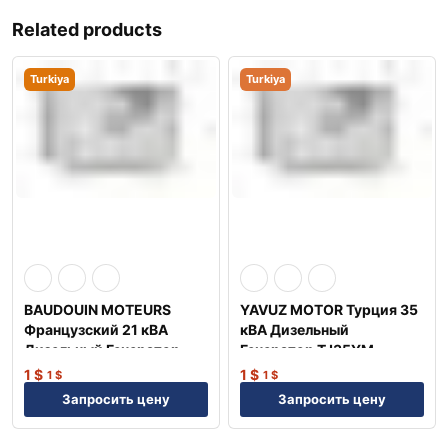
Related products
Turkiya
Turkiya
BAUDOUIN MOTEURS
YAVUZ MOTOR Турция 35
Французский 21 кВА
кВА Дизельный
Дизельный Генератор
Генератор TJ35YM
TJ20BD
1
$
1
$
1
$
1
$
Запросить цену
Запросить цену