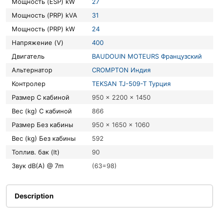
Мощность (ESP) kW
27
Мощность (PRP) kVA
31
Мощность (PRP) kW
24
Напряжение (V)
400
Двигатель
BAUDOUIN MOTEURS Французский
Альтернатор
CROMPTON Индия
Контролер
TEKSAN TJ-509-T Турция
Размер С кабиной
950 x 2200 x 1450
Вес (kg) С кабиной
866
Размер Без кабины
950 x 1650 x 1060
Вес (kg) Без кабины
592
Топлив. бак (lt)
90
Звук dB(A) @ 7m
(63=98)
Description