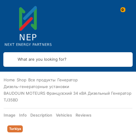
What are you looking for?
Home
Shop
Все продукты
Генератор
Дизель-генераторные установки
BAUDOUIN MOTEURS Французский 34 кВА Дизельный Генератор
TJ35BD
Image
Info
Description
Vehicles
Reviews
Turkiya