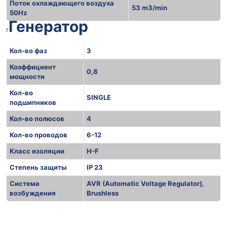
Поток охлаждающего воздуха
53 m3/min
50Hz
Генератор
r
Кол-во фаз
3
Коэффициент
0,8
мощности
Кол-во
SINGLE
подшипников
Кол-во полюсов
4
Кол-во проводов
6-12
Класс изоляции
H-F
Степень защиты
IP 23
Система
AVR (Automatic Voltage Regulator),
возбуждения
Brushless
r
r