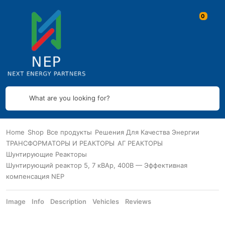
What are you looking for?
Home
Shop
Все продукты
Решения Для Качества Энергии
ТРАНСФОРМАТОРЫ И РЕАКТОРЫ
АГ РЕАКТОРЫ
Шунтирующие Реакторы
Шунтирующий реактор 5, 7 кВАр, 400В — Эффективная
компенсация NEP
Image
Info
Description
Vehicles
Reviews