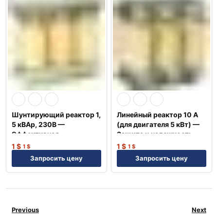
Шунтирующий реактор 1,
Линейный реактор 10 А
5 кВАр, 230В —
(для двигателя 5 кВт) —
Эффективная
Защита и надежность
компенсация NEP
NEP
1
$
1
$
1
$
1
$
Запросить цену
Запросить цену
Previous
Next