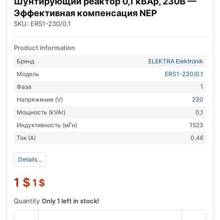
Шунтирующий реактор 0,1 кВАр, 230В —
Эффективная компенсация NEP
SKU: ERS1-230/0.1
Product information
Бренд
ELEKTRA Elektronik
Модель
ERS1-230/0.1
Фаза
1
Напряжение (V)
230
Мощность (kVAr)
0,1
Индуктивность (мГн)
1523
Ток (А)
0,46
Details...
1
$
1
$
Quantity
Only 1 left in stock!