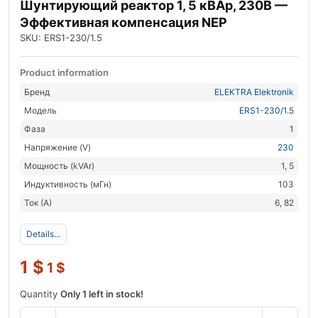
Шунтирующий реактор 1, 5 кВАр, 230В —
Эффективная компенсация NEP
SKU: ERS1-230/1.5
Product information
Бренд
ELEKTRA Elektronik
Модель
ERS1-230/1.5
Фаза
1
Напряжение (V)
230
Мощность (kVAr)
1, 5
Индуктивность (мГн)
103
Ток (А)
6, 82
Details...
1
$
1
$
Quantity
Only 1 left in stock!