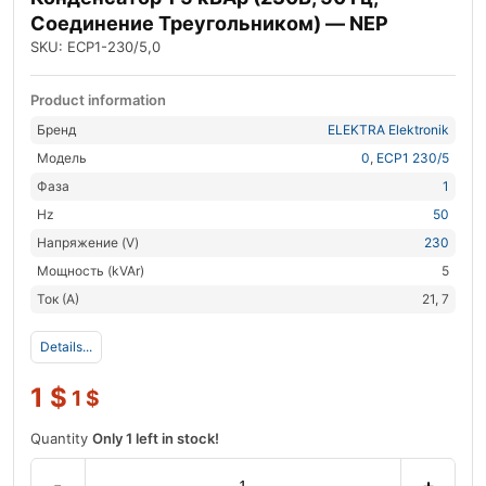
Соединение Треугольником) — NEP
SKU: ECP1-230/5,0
Product information
Бренд
ELEKTRA Elektronik
Модель
0
,
ECP1 230/5
Фаза
1
Hz
50
Напряжение (V)
230
Мощность (kVAr)
5
Ток (А)
21, 7
Details...
1
$
1
$
Quantity
Only 1 left in stock!
-
+