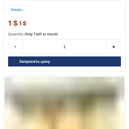
Details...
1
$
1
$
Quantity
Only 1 left in stock!
-
+
Запросить цену