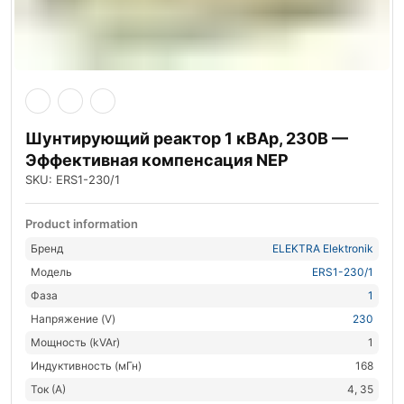
Шунтирующий реактор 1 кВАр, 230В —
Эффективная компенсация NEP
SKU: ERS1-230/1
Product information
Бренд
ELEKTRA Elektronik
Модель
ERS1-230/1
Фаза
1
Напряжение (V)
230
Мощность (kVAr)
1
Индуктивность (мГн)
168
Ток (А)
4, 35