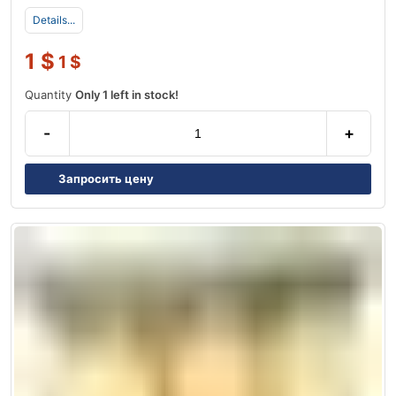
Details...
1
$
1
$
Quantity
Only 1 left in stock!
-
+
Запросить цену