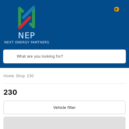
What are you looking for?
Home
Shop
230
230
Vehicle filter