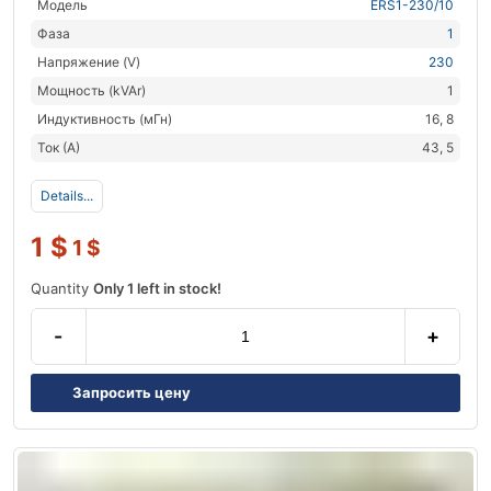
Модель
ERS1-230/10
Фаза
1
Напряжение (V)
230
Мощность (kVAr)
1
Индуктивность (мГн)
16, 8
Ток (А)
43, 5
Details...
1
$
1
$
Quantity
Only 1 left in stock!
-
+
Запросить цену