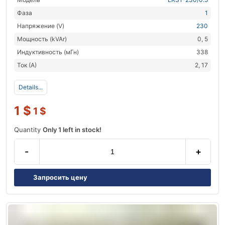
Фаза
1
Напряжение (V)
230
Мощность (kVAr)
0, 5
Индуктивность (мГн)
338
Ток (А)
2, 17
Details...
1
$
1
$
Quantity
Only 1 left in stock!
-
+
Запросить цену