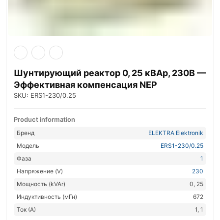
Шунтирующий реактор 0, 25 кВАр, 230В —
Эффективная компенсация NEP
SKU: ERS1-230/0.25
Product information
Бренд
ELEKTRA Elektronik
Модель
ERS1-230/0.25
Фаза
1
Напряжение (V)
230
Мощность (kVAr)
0, 25
Индуктивность (мГн)
672
Ток (А)
1, 1