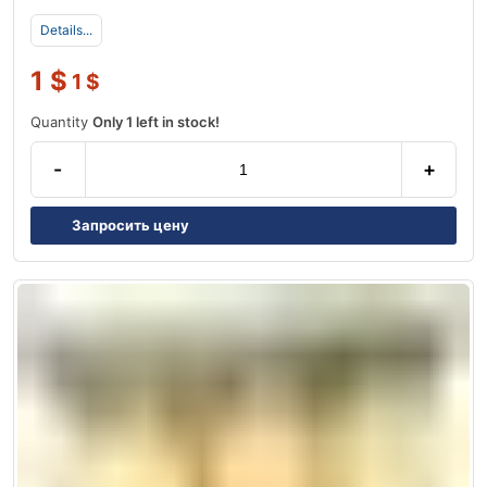
Details...
1
$
1
$
Quantity
Only 1 left in stock!
-
+
Запросить цену