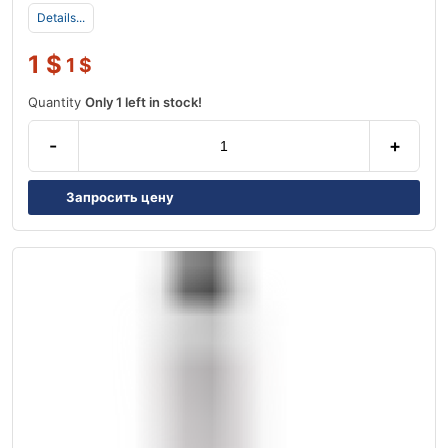
Details...
1
$
1
$
Quantity
Only 1 left in stock!
-
+
Запросить цену