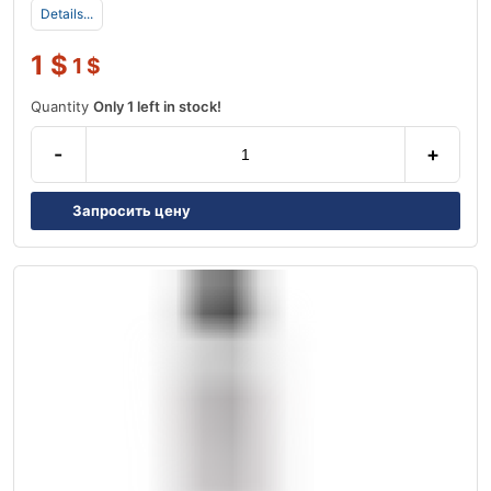
Details...
1
$
1
$
Quantity
Only 1 left in stock!
-
+
Запросить цену