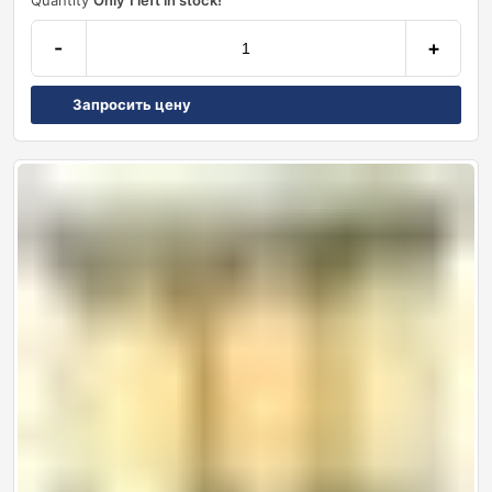
Quantity
Only 1 left in stock!
-
+
Запросить цену