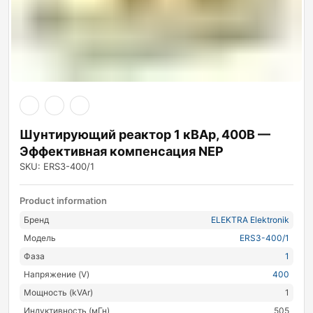
Шунтирующий реактор 1 кВАр, 400В —
Эффективная компенсация NEP
SKU: ERS3-400/1
Product information
Бренд
ELEKTRA Elektronik
Модель
ERS3-400/1
Фаза
1
Напряжение (V)
400
Мощность (kVAr)
1
Индуктивность (мГн)
505