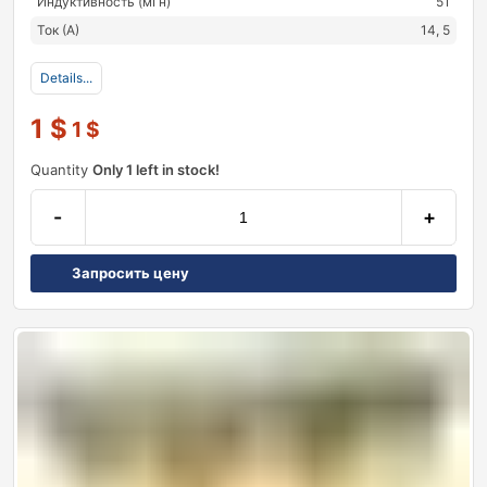
Индуктивность (мГн)
51
Ток (А)
14, 5
Details...
1
$
1
$
Quantity
Only 1 left in stock!
-
+
Запросить цену