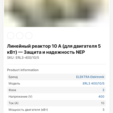
ры
ры
я
Линейный реактор 10 А (для двигателя 5
кВт) — Защита и надежность NEP
SKU: ERL3-400/10/5
Product information
Бренд
ELEKTRA Elektronik
Модель
ERL3 400/10/5
Фаза
3
Напряжение (V)
400
Ток (А)
10
Мощность двигателя (кВт)
5