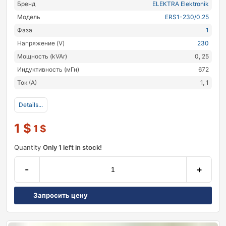
Бренд
ELEKTRA Elektronik
Модель
ERS1-230/0.25
Фаза
1
Напряжение (V)
230
Мощность (kVAr)
0, 25
Индуктивность (мГн)
672
Ток (А)
1, 1
Details...
1
$
1
$
Quantity
Only 1 left in stock!
-
+
Запросить цену