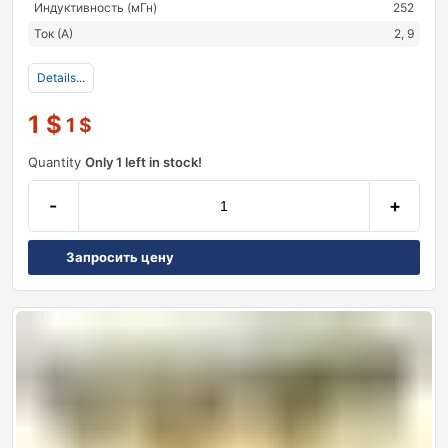
Индуктивность (мГн)
252
Ток (А)
2, 9
Details...
1
$
1
$
Quantity
Only 1 left in stock!
-
+
Запросить цену