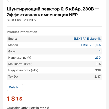
Шунтирующий реактор 0, 5 кВАр, 230В —
Эффективная компенсация NEP
SKU: ERS1-230/0.5
Product information
Бренд
ELEKTRA Elektronik
Модель
ERS1-230/0.5
Фаза
1
Напряжение (V)
230
Мощность (kVAr)
0, 5
Индуктивность (мГн)
338
Ток (А)
2, 17
Details...
1
$
1
$
Quantity
Only 1 left in stock!