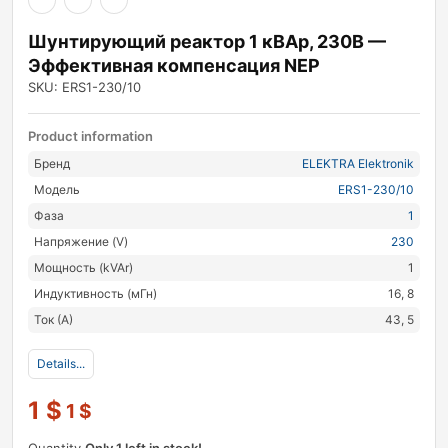
Шунтирующий реактор 1 кВАр, 230В —
Эффективная компенсация NEP
SKU: ERS1-230/10
Product information
Бренд
ELEKTRA Elektronik
Модель
ERS1-230/10
Фаза
1
Напряжение (V)
230
Мощность (kVAr)
1
Индуктивность (мГн)
16, 8
Ток (А)
43, 5
Details...
1
$
1
$