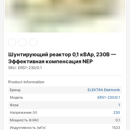
Шунтирующий реактор 0,1 кВАр, 230В —
Эффективная компенсация NEP
SKU: ERS1-230/0.1
Product information
Бренд
ELEKTRA Elektronik
Модель
ERS1-230/0.1
Фаза
1
Напряжение (V)
230
Мощность (kVAr)
0,1
Индуктивность (мГн)
1523