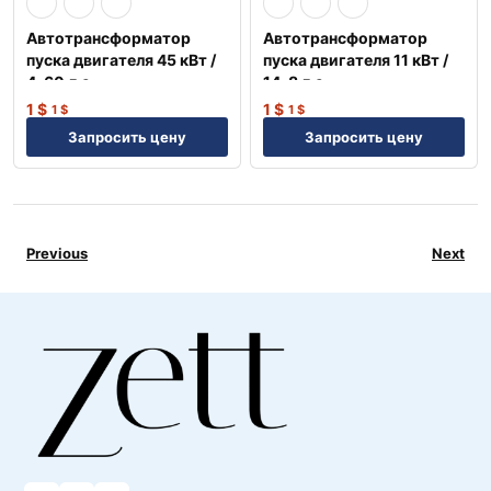
Автотрансформатор
Автотрансформатор
пуска двигателя 45 кВт /
пуска двигателя 11 кВт /
4, 60 л.с. —
14, 8 л.с. —
Профессиональное
Профессиональное
1
$
1
$
1
$
1
$
решение NEP
решение NEP
Запросить цену
Запросить цену
Previous
Next