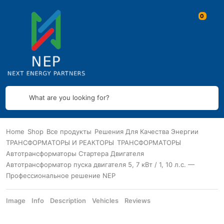
What are you looking for?
Home
Shop
Все продукты
Решения Для Качества Энергии
ТРАНСФОРМАТОРЫ И РЕАКТОРЫ
ТРАНСФОРМАТОРЫ
Автотрансформаторы Стартера Двигателя
Автотрансформатор пуска двигателя 5, 7 кВт / 1, 10 л.с. —
Профессиональное решение NEP
Image
Info
Description
Vehicles
Reviews