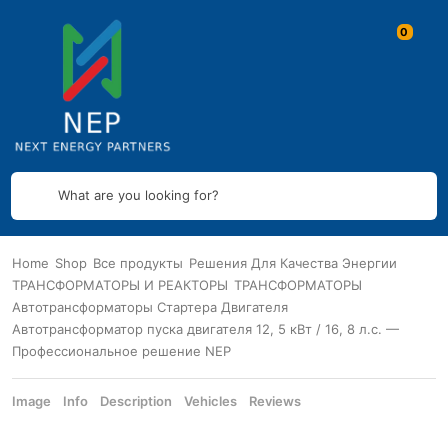
What are you looking for?
Home
Shop
Все продукты
Решения Для Качества Энергии
ТРАНСФОРМАТОРЫ И РЕАКТОРЫ
ТРАНСФОРМАТОРЫ
Автотрансформаторы Стартера Двигателя
Автотрансформатор пуска двигателя 12, 5 кВт / 16, 8 л.с. —
Профессиональное решение NEP
Image
Info
Description
Vehicles
Reviews