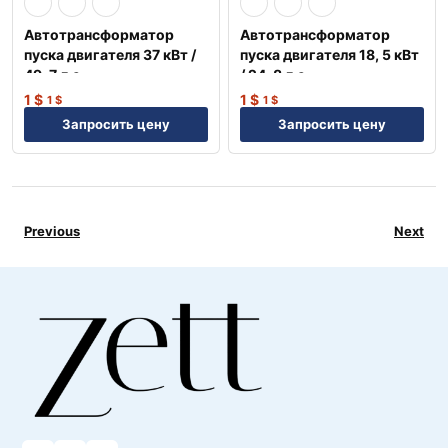
Автотрансформатор
Автотрансформатор
пуска двигателя 37 кВт /
пуска двигателя 18, 5 кВт
49, 7 л.с. —
/ 24, 8 л.с. —
Профессиональное
Профессиональное
1
$
1
$
1
$
1
$
решение NEP
решение NEP
Запросить цену
Запросить цену
Previous
Next