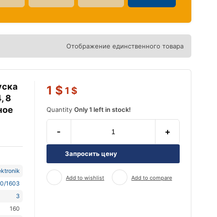
Отображение единственного товара
уска
1
$
1
$
, 8
ное
Quantity
Only 1 left in stock!
-
+
Запросить цену
ktronik
Add to wishlist
Add to compare
0/1603
3
160