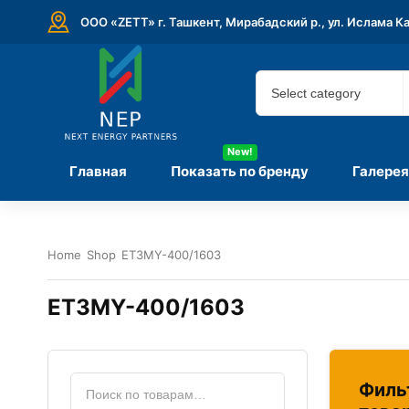
ООО «ZETT» г. Ташкент, Мирабадский р., ул. Ислама К
New!
Главная
Показать по бренду
Галерея
Home
Shop
ET3MY-400/1603
ET3MY-400/1603
Филь