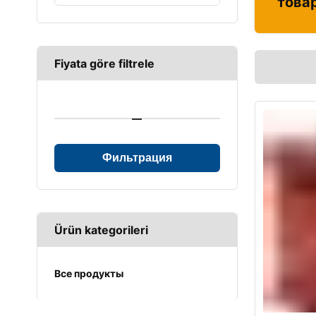
това
Fiyata göre filtrele
—
Фильтрация
Ürün kategorileri
Все продукты
UPS