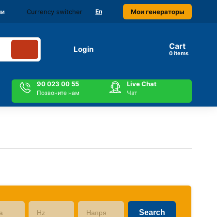
Currency switcher
Мои генераторы
ми
En
Cart
Login
items
90 023 00 55
Live Chat
Позвоните нам
Чат