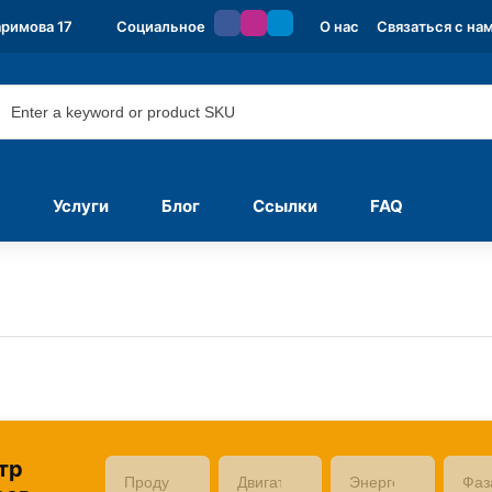
аримова 17
Социальное
О нас
Связаться с на
Услуги
Блог
Ссылки
FAQ
тр