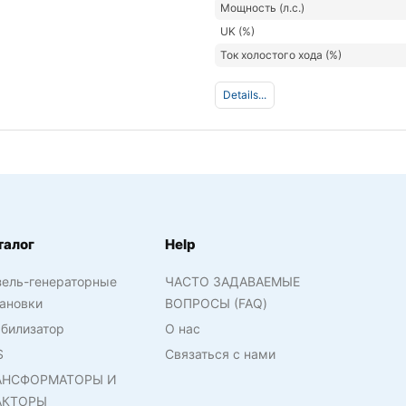
Мощность (л.с.)
UK (%)
Ток холостого хода (%)
Details...
талог
Help
зель-генераторные
ЧАСТО ЗАДАВАЕМЫЕ
ановки
ВОПРОСЫ (FAQ)
билизатор
О нас
S
Связаться с нами
АНСФОРМАТОРЫ И
АКТОРЫ