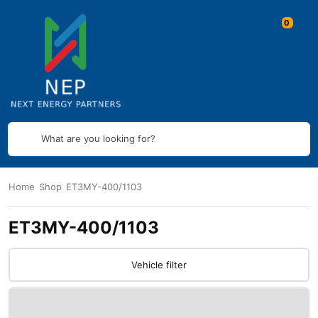
What are you looking for?
Home
Shop
ET3MY-400/1103
ET3MY-400/1103
Vehicle filter