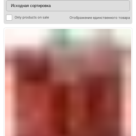
Only products on sale
Отображение единственного товара
ры
ры
я