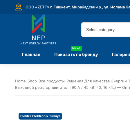
ООО «ZETT» г. Ташкент, Мирабадский р., ул. Ислама К
New!
Главная
Показать по бренду
Галерея
Home
Shop
Все продукты
Решения Для Качества Энергии
Выходной реактор двигателя 90 А / 45 кВт (0, 16 кГц) — Оп
Elektra Elektronik Türkiya