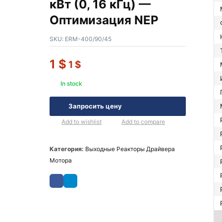
кВт (0, 16 кГц) —
Оптимизация NEP
SKU:
ERM-400/90/45
1
$
1
$
In stock
Запросить цену
Add to wishlist
Add to compare
Категория:
Выходные Реакторы Драйвера
Мотора