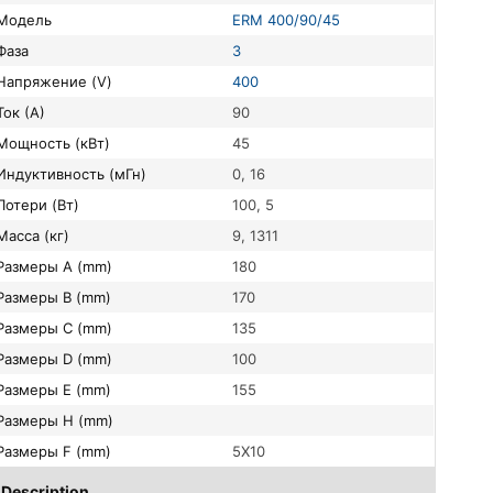
Модель
ERM 400/90/45
Фаза
3
Напряжение (V)
400
Ток (А)
90
Мощность (кВт)
45
Индуктивность (мГн)
0, 16
Потери (Вт)
100, 5
Масса (кг)
9, 1311
Размеры A (mm)
180
Размеры B (mm)
170
Размеры C (mm)
135
Размеры D (mm)
100
Размеры E (mm)
155
Размеры H (mm)
Размеры F (mm)
5X10
Description