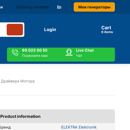
Currency switcher
Мои генераторы
ми
En
Cart
Login
items
90 023 00 55
Live Chat
Позвоните нам
Чат
 Драйвера Мотора
Product information
Бренд
ELEKTRA Elektronik