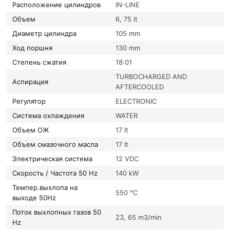
Расположение цилиндров
IN-LINE
Объем
6, 75 lt
Диаметр цилиндра
105 mm
Ход поршня
130 mm
Степень сжатия
18:01
TURBOCHARGED AND
Аспирация
AFTERCOOLED
Регулятор
ELECTRONIC
Система охлаждения
WATER
Объем ОЖ
17 lt
Объем смазочного масла
17 lt
Электрическая система
12 VDC
Скорость / Частота 50 Hz
140 kW
Темпер.выхлопа на
550 °C
выходе 50Hz
Поток выхлопных газов 50
23, 65 m3/min
Hz