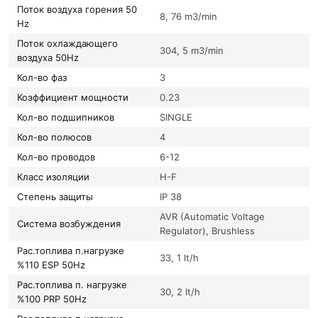
Поток воздуха горения 50
8, 76 m3/min
Hz
Поток охлаждающего
304, 5 m3/min
воздуха 50Hz
Кол-во фаз
3
Коэффициент мощности
0.23
Кол-во подшипников
SINGLE
Кол-во полюсов
4
Кол-во проводов
6-12
Класс изоляции
H-F
Степень защиты
IP 38
AVR (Automatic Voltage
Система возбуждения
Regulator), Brushless
Рас.топлива п.нагрузке
33, 1 lt/h
%110 ESP 50Hz
Рас.топлива п. нагрузке
30, 2 lt/h
%100 PRP 50Hz