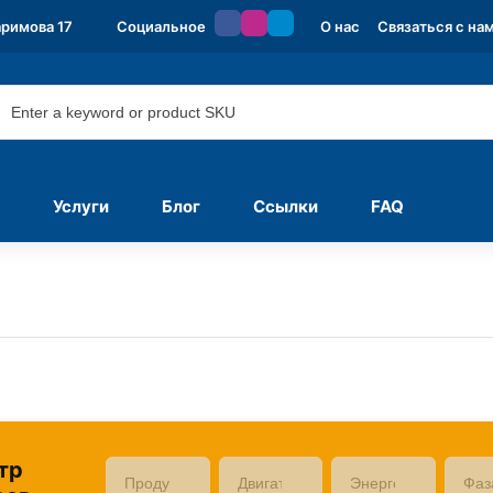
аримова 17
Социальное
О нас
Связаться с на
Услуги
Блог
Ссылки
FAQ
тр