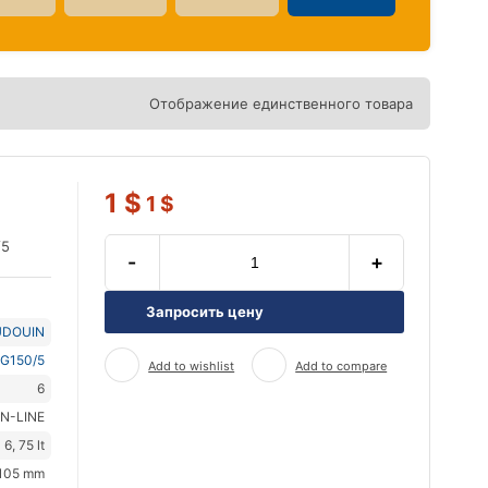
Отображение единственного товара
5
1
$
1
$
/5
-
+
Запросить цену
UDOUIN
G150/5
Add to wishlist
Add to compare
6
IN-LINE
6, 75 lt
105 mm