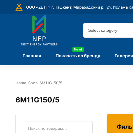
ООО «ZETT» г. Ташкент, Мирабадский р., ул. Ислама К
New!
Главная
Показать по бренду
Галерея
Home
Shop
6M11G150/5
6M11G150/5
Филь