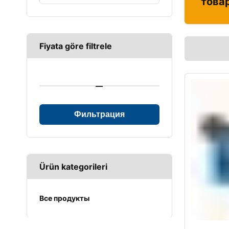
това
Fiyata göre filtrele
—
Фильтрация
Ürün kategorileri
Все продукты
UPS