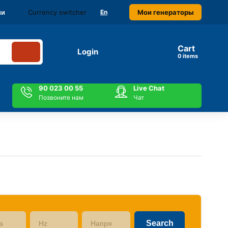
Currency switcher
Мои генераторы
ми
En
Cart
Login
items
90 023 00 55
Live Chat
Позвоните нам
Чат