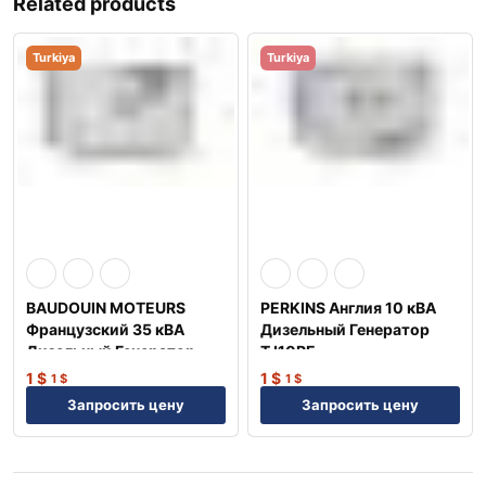
Related products
Turkiya
Turkiya
BAUDOUIN MOTEURS
PERKINS Англия 10 кВА
Французский 35 кВА
Дизельный Генератор
Дизельный Генератор
TJ10PE
TJ35BD
1
$
1
$
1
$
1
$
Запросить цену
Запросить цену