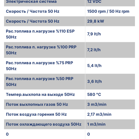
Электрическая система
12 VDC
Скорость / Частота 50 Hz
1500 rpm / 50 Hz rpm
Скорость / Частота 50 Hz
29,8 kW
Рас.топлива п.нагрузке %110 ESP
7,9 lt/h
50Hz
Рас.топлива п. нагрузке %100 PRP
7,2 lt/h
50Hz
Рас.топлива п.нагрузке %75 PRP
5,4 lt/h
50Hz
Рас.топлива п.нагрузке %50 PRP
3,6 lt/h
50Hz
Темпер.выхлопа на выходе 50Hz
580 °C
Поток выхлопных газов 50 Hz
3 m3/min
Поток воздуха горения 50 Hz
2,17 m3/min
Поток охлаждающего воздуха 50Hz
1 m3/min
0
0