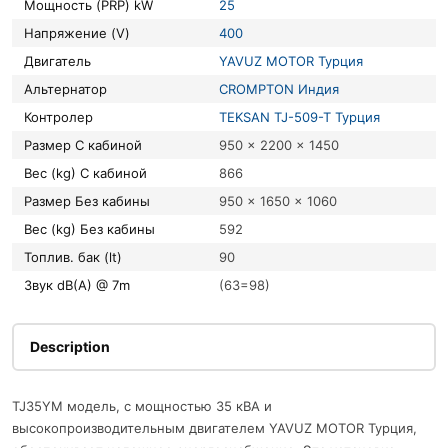
Мощность (PRP) kW
25
Напряжение (V)
400
Двигатель
YAVUZ MOTOR Турция
Альтернатор
CROMPTON Индия
Контролер
TEKSAN TJ-509-T Турция
Размер С кабиной
950 x 2200 x 1450
Вес (kg) С кабиной
866
Размер Без кабины
950 x 1650 x 1060
Вес (kg) Без кабины
592
Топлив. бак (lt)
90
Звук dB(A) @ 7m
(63=98)
Description
TJ35YM модель, с мощностью 35 кВА и
высокопроизводительным двигателем YAVUZ MOTOR Турция,