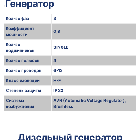
Генератор
r
Кол-во фаз
3
Коэффициент
0,8
мощности
Кол-во
SINGLE
подшипников
Кол-во полюсов
4
Кол-во проводов
6-12
Класс изоляции
H-F
Степень защиты
IP 23
Система
AVR (Automatic Voltage Regulator),
возбуждения
Brushless
r
r
Дизельный генератор