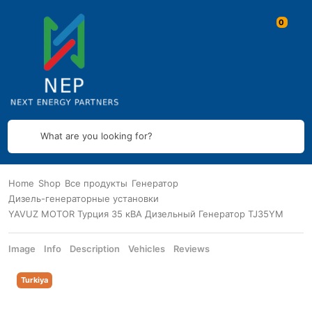
What are you looking for?
Home
Shop
Все продукты
Генератор
Дизель-генераторные установки
YAVUZ MOTOR Турция 35 кВА Дизельный Генератор TJ35YM
Image
Info
Description
Vehicles
Reviews
Turkiya