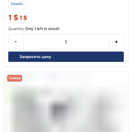
Details...
1
$
1
$
Quantity
Only 1 left in stock!
-
+
Запросить цену
Turkiya