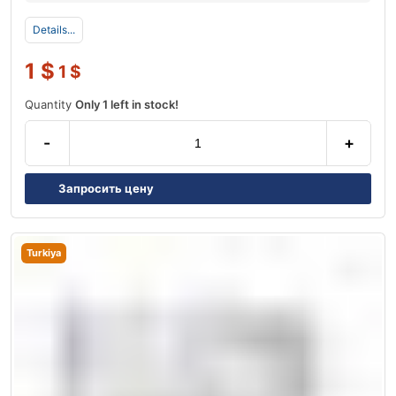
Details...
1
$
1
$
Quantity
Only 1 left in stock!
-
+
Запросить цену
Turkiya