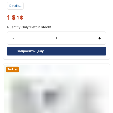
Details...
1
$
1
$
Quantity
Only 1 left in stock!
-
+
Запросить цену
Turkiya