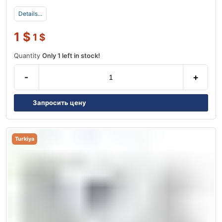
Details...
1
$
1
$
Quantity
Only 1 left in stock!
-
+
Запросить цену
Turkiya