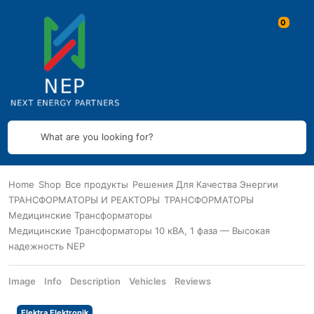
What are you looking for?
Home
Shop
Все продукты
Решения Для Качества Энергии
ТРАНСФОРМАТОРЫ И РЕАКТОРЫ
ТРАНСФОРМАТОРЫ
Медицинские Трансформаторы
Медицинские Трансформаторы 10 кВА, 1 фаза — Высокая
надежность NEP
Image
Info
Description
Vehicles
Reviews
Elektra Elektronik