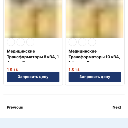
Медицинские
Медицинские
Трансформаторы 8 кВА, 1
Трансформаторы 10 кВА,
фаза — Высокая
1 фаза — Высокая
надежность NEP
надежность NEP
1
$
1
$
1
$
1
$
Запросить цену
Запросить цену
Previous
Next