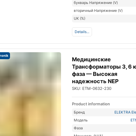
букварь Напряжение (V)
вторичный Напряжение (V)
UK (%)
Details...
tronik
Медицинские
Трансформаторы 3, 6 к
фаза — Высокая
надежность NEP
SKU: ETM-0632-230
Product information
Бренд
ELEKTRA Ele
Модель
ET
Фаза
Мощность (kVА)