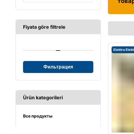
това
Fiyata göre filtrele
—
Elektra Elek
Фильтрация
Ürün kategorileri
Все продукты
UPS