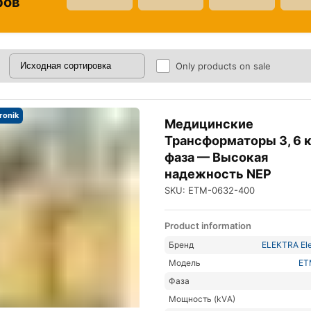
ров
Only products on sale
tronik
Медицинские
Трансформаторы 3, 6 к
фаза — Высокая
надежность NEP
SKU: ETM-0632-400
Product information
Бренд
ELEKTRA Ele
Модель
ET
Фаза
Мощность (kVА)