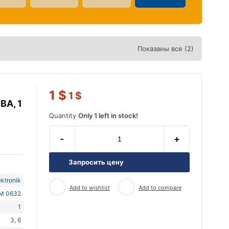
Показаны все (2)
1
$
1
$
ВА, 1
Quantity
Only 1 left in stock!
-
+
Запросить цену
ktronik
Add to wishlist
Add to compare
M 0632
1
3, 6