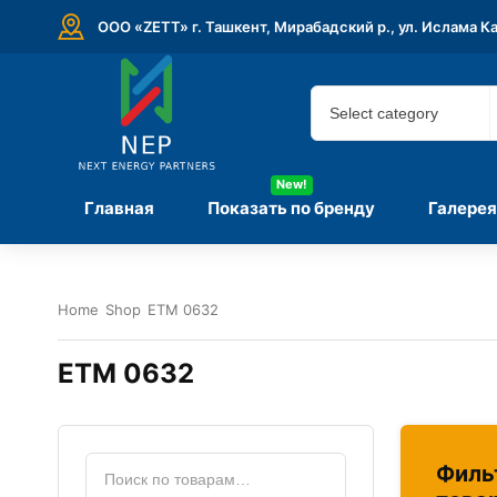
ООО «ZETT» г. Ташкент, Мирабадский р., ул. Ислама К
New!
Главная
Показать по бренду
Галерея
Home
Shop
ETM 0632
ETM 0632
Филь