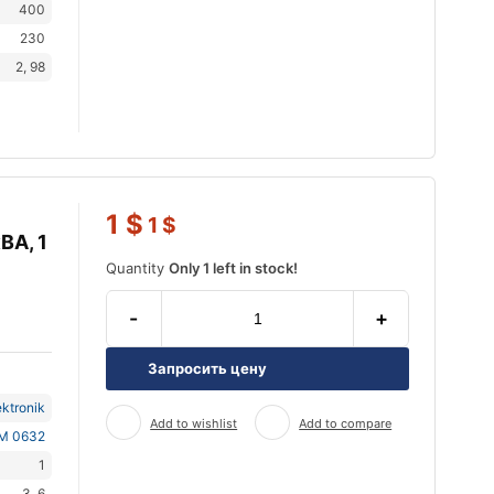
400
230
2, 98
1
$
1
$
ВА, 1
Quantity
Only 1 left in stock!
-
+
Запросить цену
ktronik
Add to wishlist
Add to compare
M 0632
1
3, 6