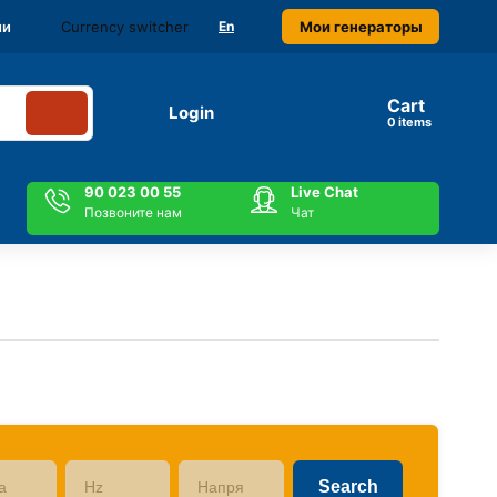
Currency switcher
Мои генераторы
ми
En
Cart
Login
items
90 023 00 55
Live Chat
Позвоните нам
Чат