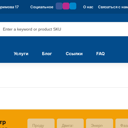
аримова 17
Социальное
О нас
Связаться с на
Услуги
Блог
Ссылки
FAQ
тр