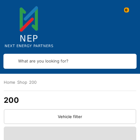
What are you looking for?
Home
Shop
200
200
Vehicle filter