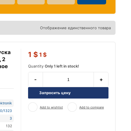
Отображение единственного товара
уска
1
$
1
$
, 2
ное
Quantity
Only 1 left in stock!
-
+
Запросить цену
ktronik
Add to wishlist
Add to compare
0/1323
3
132