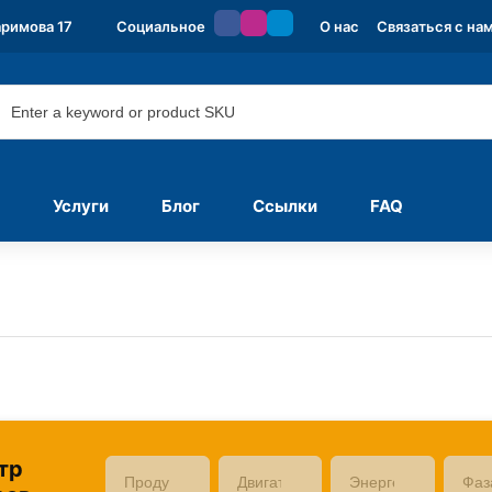
аримова 17
Социальное
О нас
Связаться с на
Услуги
Блог
Ссылки
FAQ
тр