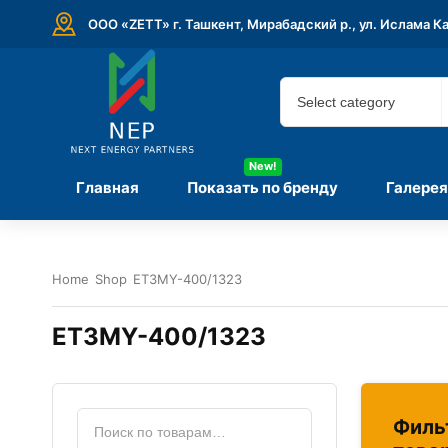
ООО «ZETT» г. Ташкент, Мирабадский р., ул. Ислама К
New!
Главная
Показать по бренду
Галерея
Home
Shop
ET3MY-400/1323
ET3MY-400/1323
Филь