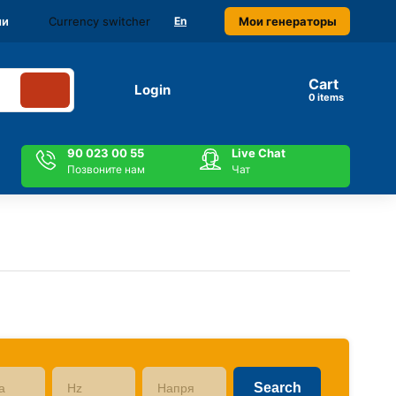
Currency switcher
Мои генераторы
ми
En
Cart
Login
items
90 023 00 55
Live Chat
Позвоните нам
Чат