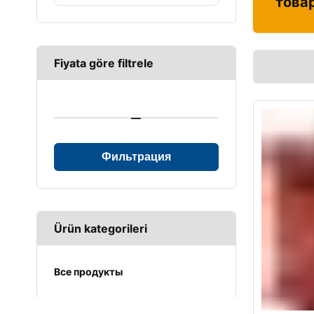
това
Fiyata göre filtrele
—
Фильтрация
Ürün kategorileri
Все продукты
UPS