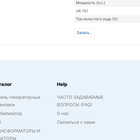
Мощность (л.с.)
UK (%)
Ток холостого хода (%)
Details...
талог
Help
зель-генераторные
ЧАСТО ЗАДАВАЕМЫЕ
ановки
ВОПРОСЫ (FAQ)
билизатор
О нас
S
Связаться с нами
АНСФОРМАТОРЫ И
АКТОРЫ