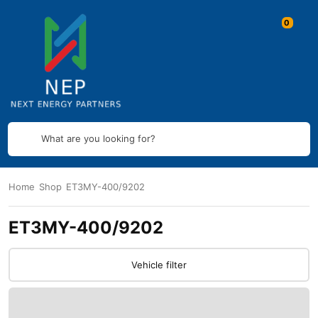
What are you looking for?
Home
Shop
ET3MY-400/9202
ET3MY-400/9202
Vehicle filter