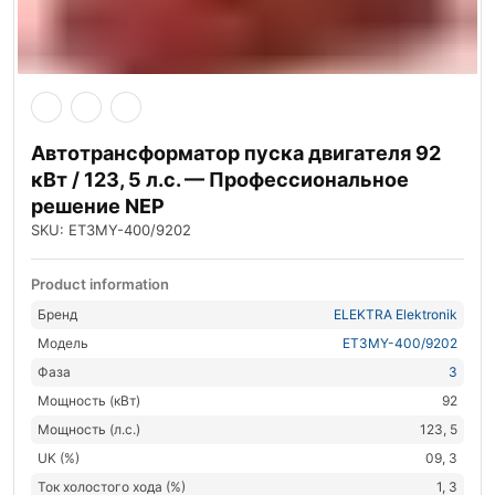
Автотрансформатор пуска двигателя 92
кВт / 123, 5 л.с. — Профессиональное
решение NEP
SKU: ET3MY-400/9202
Product information
Бренд
ELEKTRA Elektronik
Модель
ET3MY-400/9202
Фаза
3
Мощность (кВт)
92
Мощность (л.с.)
123, 5
UK (%)
09, 3
Ток холостого хода (%)
1, 3