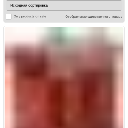
Only products on sale
Отображение единственного товара
ры
ры
я