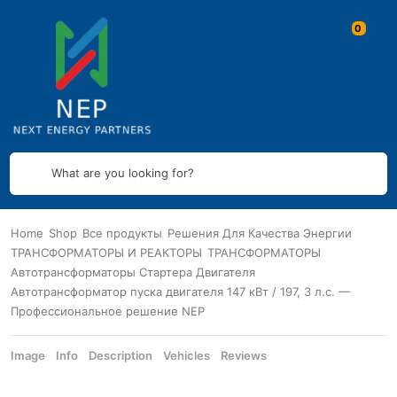
What are you looking for?
Home
Shop
Все продукты
Решения Для Качества Энергии
ТРАНСФОРМАТОРЫ И РЕАКТОРЫ
ТРАНСФОРМАТОРЫ
Автотрансформаторы Стартера Двигателя
Автотрансформатор пуска двигателя 147 кВт / 197, 3 л.с. —
Профессиональное решение NEP
Image
Info
Description
Vehicles
Reviews