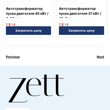
Автотрансформатор
Автотрансформатор
пуска двигателя 45 кВт /
пуска двигателя 37 кВт /
4, 60 л.с. —
49, 7 л.с. —
Профессиональное
Профессиональное
1
$
1
$
1
$
1
$
решение NEP
решение NEP
Запросить цену
Запросить цену
Previous
Next