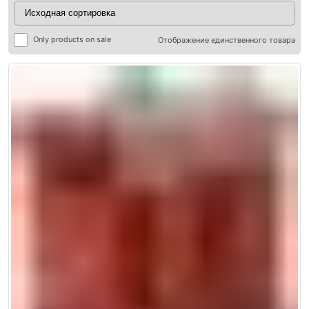
Only products on sale
Отображение единственного товара
ры
ры
я