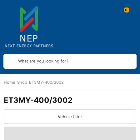
What are you looking for?
Home
Shop
ET3MY-400/3002
ET3MY-400/3002
Vehicle filter