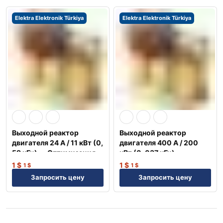
Elektra Elektronik Türkiya
Elektra Elektronik Türkiya
Выходной реактор
Выходной реактор
двигателя 24 А / 11 кВт (0,
двигателя 400 А / 200
59 кГц) — Оптимизация
кВт (0, 037 кГц) —
NEP
Оптимизация NEP
1
$
1
$
1
$
1
$
Запросить цену
Запросить цену