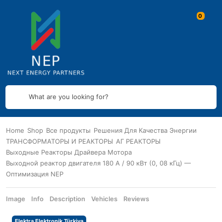
What are you looking for?
Home
Shop
Все продукты
Решения Для Качества Энергии
ТРАНСФОРМАТОРЫ И РЕАКТОРЫ
АГ РЕАКТОРЫ
Выходные Реакторы Драйвера Мотора
Выходной реактор двигателя 180 А / 90 кВт (0, 08 кГц) —
Оптимизация NEP
Image
Info
Description
Vehicles
Reviews
Elektra Elektronik Türkiya