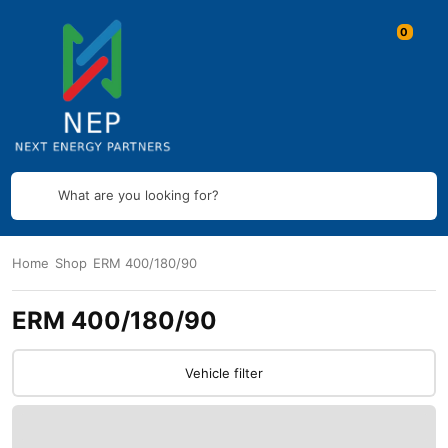
What are you looking for?
Home
Shop
ERM 400/180/90
ERM 400/180/90
Vehicle filter