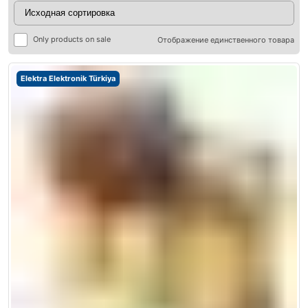
Only products on sale
Отображение единственного товара
Elektra Elektronik Türkiya
ры
ры
я