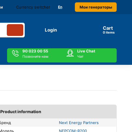
Currency switcher
Мои генераторы
ми
En
Cart
Login
items
90 023 00 55
Live Chat
Позвоните нам
Чат
Product information
Бренд
Next Energy Partners
Модель
NEPCOM-R200