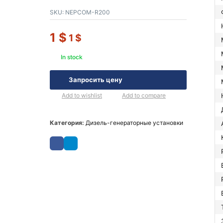
SKU:
NEPCOM-R200
1
$
1
$
In stock
Запросить цену
Add to wishlist
Add to compare
Категория:
Дизель-генераторные установки