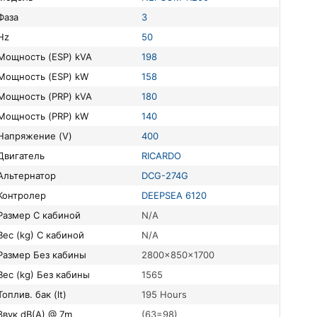
Фаза
3
Hz
50
Мощность (ESP) kVA
198
Мощность (ESP) kW
158
Мощность (PRP) kVA
180
Мощность (PRP) kW
140
Напряжение (V)
400
Двигатель
RICARDO
Альтернатор
DCG-274G
Контролер
DEEPSEA 6120
Размер С кабиной
N/A
Вес (kg) С кабиной
N/A
Размер Без кабины
2800x850x1700
Вес (kg) Без кабины
1565
Топлив. бак (lt)
195 Hours
Звук dB(A) @ 7m
(63=98)