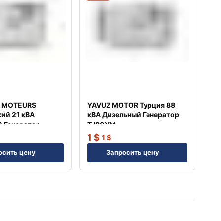
 MOTEURS
YAVUZ MOTOR Турция 88
ий 21 кВА
кВА Дизельный Генератор
 Генератор
TJ90YM
1
$
1
$
осить цену
Запросить цену