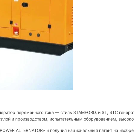
нератор переменного тока — стиль STAMFORD, и ST, STC генера
 силой и производством, испытательным оборудованием, высок
IPOWER ALTERNATOR» и получил национальный патент на изобрет