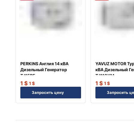
PERKINS Англия 14 кВА
YAVUZ MOTOR Тур
Дизельный Генератор
кВА Дизельный Г
TJ15PE
TJ110YM
1
$
1
$
1
$
1
$
Запросить цену
Запросить ц