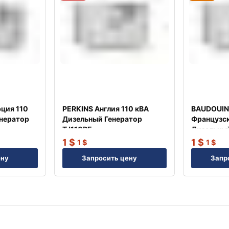
ция 110
PERKINS Англия 110 кВА
BAUDOUIN
енератор
Дизельный Генератор
Французск
TJ110PE
Дизельный
TJ20BD
1
$
1
$
1
$
1
$
ену
Запросить цену
Запр