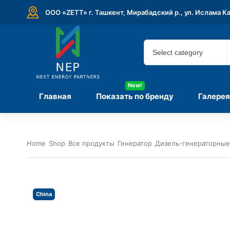
ООО «ZETT» г. Ташкент, Мирабадский р., ул. Ислама К
New!
Главная
Показать по бренду
Галерея
Home
Shop
Все продукты
Генератор
Дизель-генераторные
China