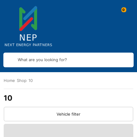
What are you looking for?
Home
Shop
10
10
Vehicle filter