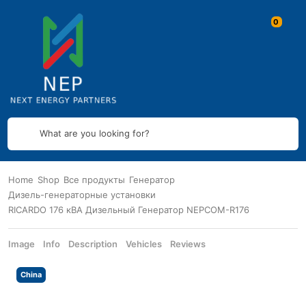
What are you looking for?
Home
Shop
Все продукты
Генератор
Дизель-генераторные установки
RICARDO 176 кВА Дизельный Генератор NEPCOM-R176
Image
Info
Description
Vehicles
Reviews
China