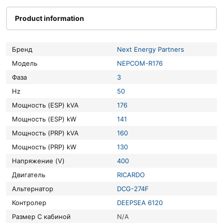
Product information
Бренд
Next Energy Partners
Модель
NEPCOM-R176
Фаза
3
Hz
50
Мощность (ESP) kVA
176
Мощность (ESP) kW
141
Мощность (PRP) kVA
160
Мощность (PRP) kW
130
Напряжение (V)
400
Двигатель
RICARDO
Альтернатор
DCG-274F
Контролер
DEEPSEA 6120
Размер С кабиной
N/A