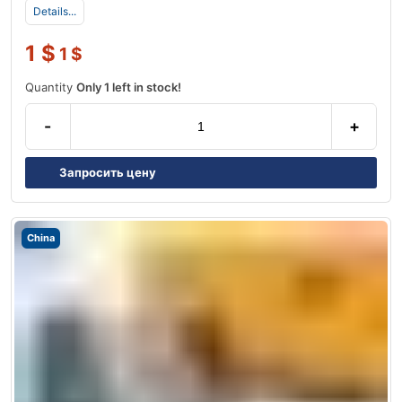
Details...
1
$
1
$
Quantity
Only 1 left in stock!
-
+
Запросить цену
China