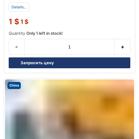
Details...
1
$
1
$
Quantity
Only 1 left in stock!
-
+
Запросить цену
China