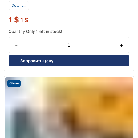
Details...
1
$
1
$
Quantity
Only 1 left in stock!
-
+
Запросить цену
China