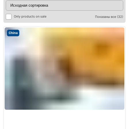
Only products on sale
Показаны все (32)
China
ры
ры
я