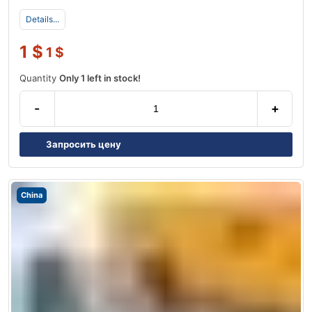
Details...
1
$
1
$
Quantity
Only 1 left in stock!
-
+
Запросить цену
China