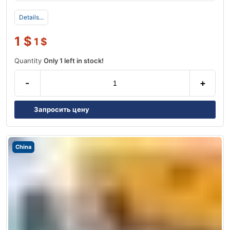
Details...
1
$
1
$
Quantity
Only 1 left in stock!
-
+
Запросить цену
China