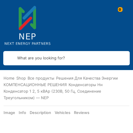
What are you looking for?
Home
Shop
Все продукты
Решения Для Качества Энергии
КОМПЕНСАЦИОННЫЕ РЕШЕНИЯ
Конденсаторы Нн
Конденсатор 1 2, 5 кВАр (230В, 50 Гц, Соединение
Треугольником) — NEP
Image
Info
Description
Vehicles
Reviews