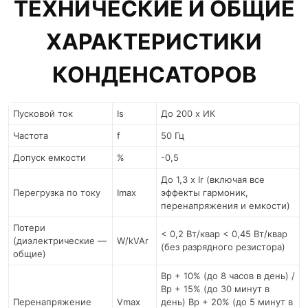
ТЕХНИЧЕСКИЕ И ОБЩИЕ
ХАРАКТЕРИСТИКИ
КОНДЕНСАТОРОВ
Пусковой ток
Is
До 200 х ИК
Частота
f
50 Гц
Допуск емкости
%
-0,5
До 1,3 x Ir (включая все
Перегрузка по току
Imax
эффекты гармоник,
перенапряжения и емкости)
Потери
< 0,2 Вт/квар < 0,45 Вт/квар
(диэлектрические —
W/kVAr
(без разрядного резистора)
общие)
Вр + 10% (до 8 часов в день) /
Вр + 15% (до 30 минут в
Перенапряжение
Vmax
день) Вр + 20% (до 5 минут в