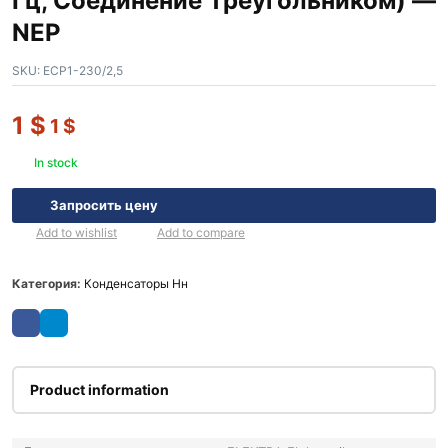
Гц, Соединение Треугольником) —
NEP
SKU:
ECP1-230/2,5
1
$
1
$
In stock
Запросить цену
Add to wishlist
Add to compare
Категория:
Конденсаторы Нн
Product information