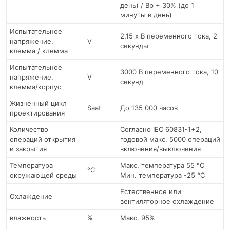
день) / Вр + 30% (до 1
минуты в день)
Испытательное
2,15 x В переменного тока, 2
напряжение,
V
секунды
клемма / клемма
Испытательное
3000 В переменного тока, 10
напряжение,
V
секунд
клемма/корпус
Жизненный цикл
Saat
До 135 000 часов
проектирования
Количество
Согласно IEC 60831-1+2,
операций открытия
годовой макс. 5000 операций
и закрытия
включения/выключения
Температура
Макс. температура 55 °C
°C
окружающей среды
Мин. температура -25 °С
Естественное или
Охлаждение
вентиляторное охлаждение
влажность
%
Макс. 95%