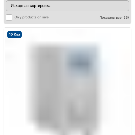
Only products on sale
Показаны все (36)
10 Ква
ры
ры
я