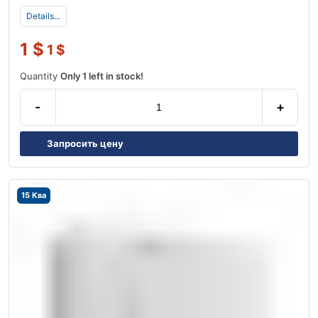
Details...
1
$
1
$
Quantity
Only 1 left in stock!
-
+
Запросить цену
15 Ква