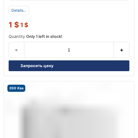
Details...
1
$
1
$
Quantity
Only 1 left in stock!
-
+
Запросить цену
200 Ква