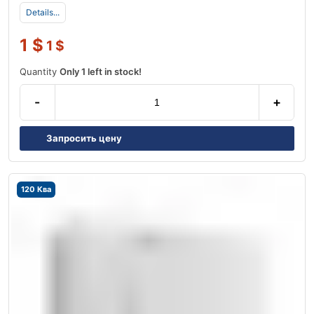
Details...
1
$
1
$
Quantity
Only 1 left in stock!
-
+
Запросить цену
120 Ква