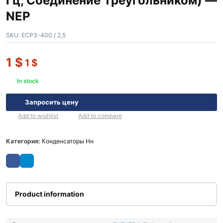
Гц, Соединение Треугольником) —
NEP
SKU:
ECP3-400 / 2,5
1
$
1
$
In stock
Запросить цену
Add to wishlist
Add to compare
Категория:
Конденсаторы Нн
Product information