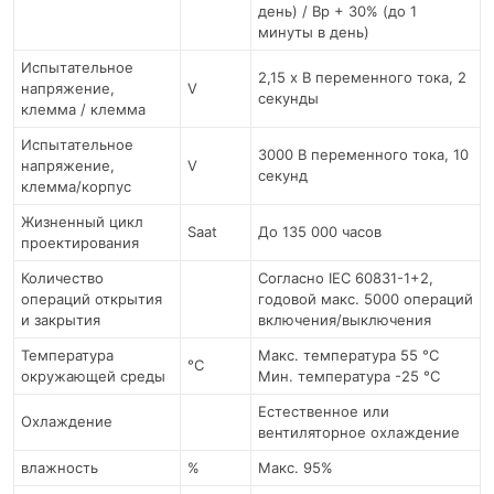
день) / Вр + 30% (до 1
минуты в день)
Испытательное
2,15 x В переменного тока, 2
напряжение,
V
секунды
клемма / клемма
Испытательное
3000 В переменного тока, 10
напряжение,
V
секунд
клемма/корпус
Жизненный цикл
Saat
До 135 000 часов
проектирования
Количество
Согласно IEC 60831-1+2,
операций открытия
годовой макс. 5000 операций
и закрытия
включения/выключения
Температура
Макс. температура 55 °C
°C
окружающей среды
Мин. температура -25 °С
Естественное или
Охлаждение
вентиляторное охлаждение
влажность
%
Макс. 95%