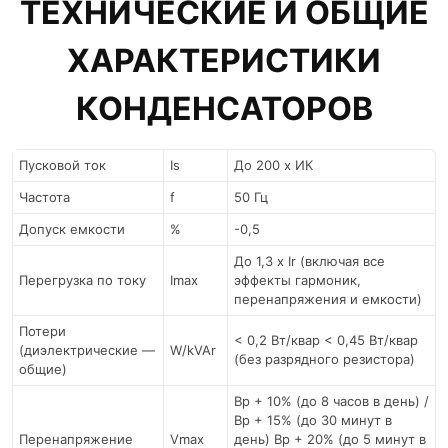
ТЕХНИЧЕСКИЕ И ОБЩИЕ
ХАРАКТЕРИСТИКИ
КОНДЕНСАТОРОВ
Пусковой ток
Is
До 200 х ИК
Частота
f
50 Гц
Допуск емкости
%
-0,5
До 1,3 x Ir (включая все
Перегрузка по току
Imax
эффекты гармоник,
перенапряжения и емкости)
Потери
< 0,2 Вт/квар < 0,45 Вт/квар
(диэлектрические —
W/kVAr
(без разрядного резистора)
общие)
Вр + 10% (до 8 часов в день) /
Вр + 15% (до 30 минут в
Перенапряжение
Vmax
день) Вр + 20% (до 5 минут в