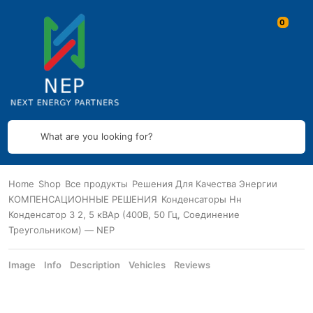
What are you looking for?
Home
Shop
Все продукты
Решения Для Качества Энергии
КОМПЕНСАЦИОННЫЕ РЕШЕНИЯ
Конденсаторы Нн
Конденсатор 3 2, 5 кВАр (400В, 50 Гц, Соединение
Треугольником) — NEP
Image
Info
Description
Vehicles
Reviews