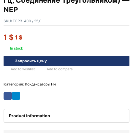
Гц, Соединение Треугольником) —
NEP
SKU:
ECP3-400 / 25,0
1
$
1
$
In stock
Запросить цену
Add to wishlist
Add to compare
Категория:
Конденсаторы Нн
Product information