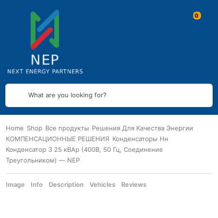
What are you looking for?
Home
Shop
Все продукты
Решения Для Качества Энергии
КОМПЕНСАЦИОННЫЕ РЕШЕНИЯ
Конденсаторы Нн
Конденсатор 3 25 кВАр (400В, 50 Гц, Соединение
Треугольником) — NEP
Image
Info
Description
Vehicles
Reviews