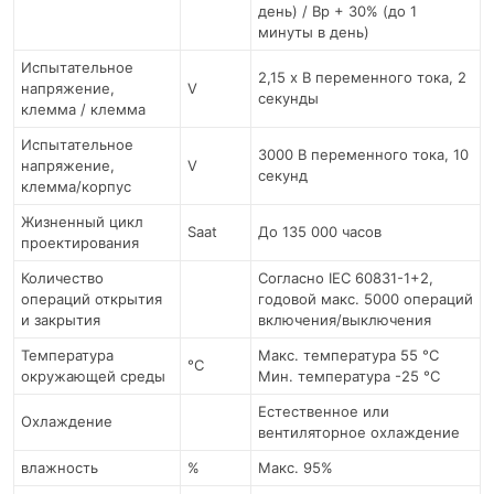
день) / Вр + 30% (до 1
минуты в день)
Испытательное
2,15 x В переменного тока, 2
напряжение,
V
секунды
клемма / клемма
Испытательное
3000 В переменного тока, 10
напряжение,
V
секунд
клемма/корпус
Жизненный цикл
Saat
До 135 000 часов
проектирования
Количество
Согласно IEC 60831-1+2,
операций открытия
годовой макс. 5000 операций
и закрытия
включения/выключения
Температура
Макс. температура 55 °C
°C
окружающей среды
Мин. температура -25 °С
Естественное или
Охлаждение
вентиляторное охлаждение
влажность
%
Макс. 95%