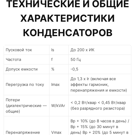
ТЕХНИЧЕСКИЕ И ОБЩИЕ
ХАРАКТЕРИСТИКИ
КОНДЕНСАТОРОВ
Пусковой ток
Is
До 200 х ИК
Частота
f
50 Гц
Допуск емкости
%
-0,5
До 1,3 x Ir (включая все
Перегрузка по току
Imax
эффекты гармоник,
перенапряжения и емкости)
Потери
< 0,2 Вт/квар < 0,45 Вт/квар
(диэлектрические —
W/kVAr
(без разрядного резистора)
общие)
Вр + 10% (до 8 часов в день) /
Вр + 15% (до 30 минут в
Перенапряжение
Vmax
день) Вр + 20% (до 5 минут в