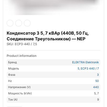
Конденсатор 3 5, 7 кВАр (440В, 50 Гц,
Соединение Треугольником) — NEP
SKU: ECP3-440 / 7,5
Product information
Бренд
ELEKTRA Elektronik
Модель
5
,
ECP3 440 / 7
Фаза
3
Hz
50
Напряжение (V)
440
Мощность (kVAr)
5, 7
Ток (А)
9