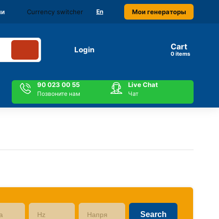
Currency switcher
Мои генераторы
ми
En
Cart
Login
items
90 023 00 55
Live Chat
Позвоните нам
Чат