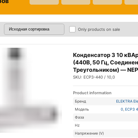
ров
Only products on sale
Конденсатор 3 10 кВА
(440В, 50 Гц, Соедине
Треугольником) — NE
SKU: ECP3-440 / 10,0
Product information
Бренд
ELEKTRA Ele
Модель
0
,
ECP3 4
Фаза
Hz
Напряжение (V)