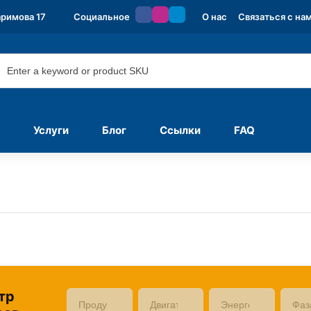
аримова 17
Социальное
О нас
Связаться с на
Услуги
Блог
Ссылки
FAQ
тр