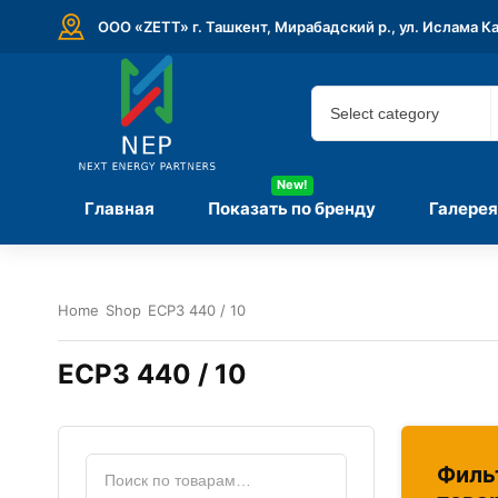
ООО «ZETT» г. Ташкент, Мирабадский р., ул. Ислама К
New!
Главная
Показать по бренду
Галерея
Home
Shop
ECP3 440 / 10
ECP3 440 / 10
Филь