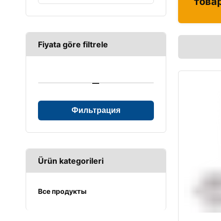
това
Fiyata göre filtrele
—
Фильтрация
Ürün kategorileri
Все продукты
UPS