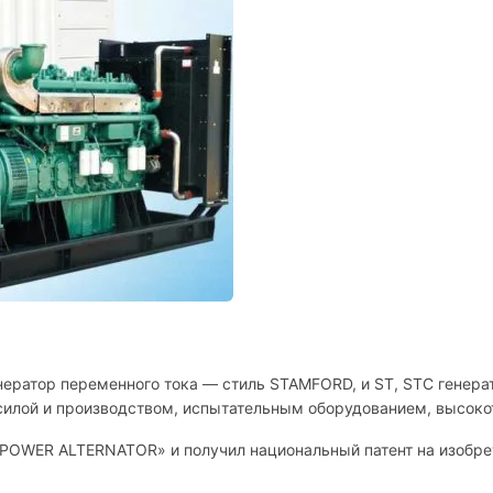
нератор переменного тока — стиль STAMFORD, и ST, STC генера
 силой и производством, испытательным оборудованием, высок
IPOWER ALTERNATOR» и получил национальный патент на изобрет