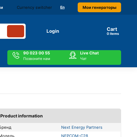
Currency switcher
Мои генераторы
ми
En
Cart
Login
items
90 023 00 55
Live Chat
Позвоните нам
Чат
Product information
Бренд
Next Energy Partners
Модель
NEPCOM-C28