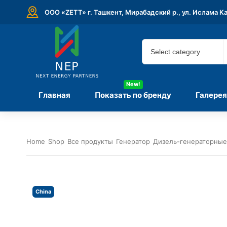
ООО «ZETT» г. Ташкент, Мирабадский р., ул. Ислама К
New!
Главная
Показать по бренду
Галерея
Home
Shop
Все продукты
Генератор
Дизель-генераторные
China