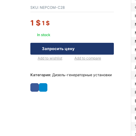
SKU:
NEPCOM-C28
1
$
1
$
In stock
Запросить цену
Add to wishlist
Add to compare
Категория:
Дизель-генераторные установки