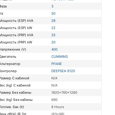
Фаза
3
Hz
50
Мощность (ESP) kVA
28
Мощность (ESP) kW
22
Мощность (PRP) kVA
25
Мощность (PRP) kW
20
Напряжение (V)
400
Двигатель
CUMMINS
Альтернатор
PI144E
Контролер
DEEPSEA 6120
Размер С кабиной
N/A
Вес (kg) С кабиной
N/A
Размер Без кабины
1820x760x1280
Вес (kg) Без кабины
690
Топлив. бак (lt)
8 Hours
Звук dB(A) @ 7m
(63=98)