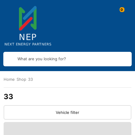
What are you looking for?
Home
Shop
33
33
Vehicle filter