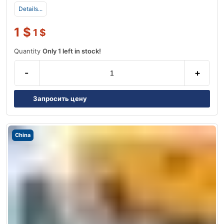
Details...
1
$
1
$
Quantity
Only 1 left in stock!
-
+
Запросить цену
China