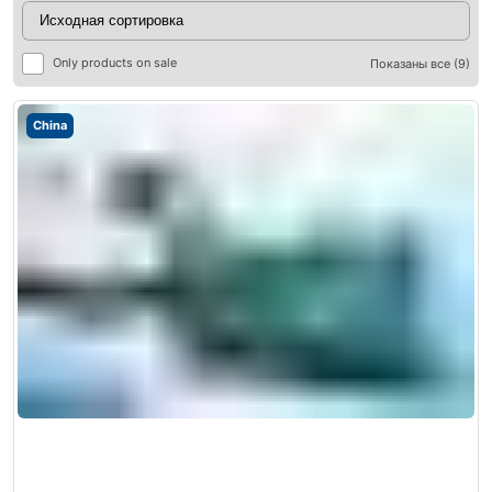
Only products on sale
Показаны все (9)
China
ры
ры
я