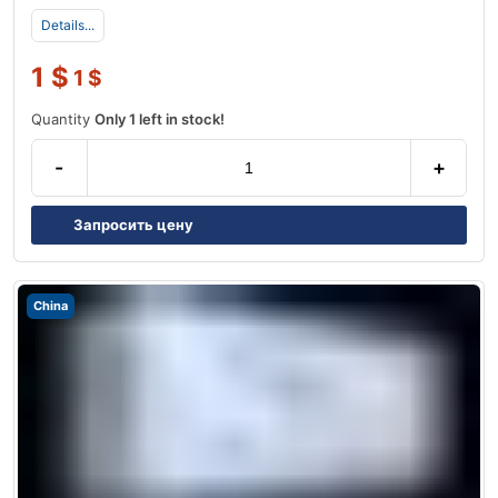
Details...
1
$
1
$
Quantity
Only 1 left in stock!
-
+
Запросить цену
China