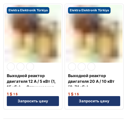
Elektra Elektronik Türkiya
Elektra Elektronik Türkiya
Выходной реактор
Выходной реактор
двигателя 12 А / 5 кВт (1,
двигателя 20 А / 10 кВт
15 кГц) — Оптимизация
(0, 74 кГц) —
NEP
Оптимизация NEP
1
$
1
$
1
$
1
$
Запросить цену
Запросить цену