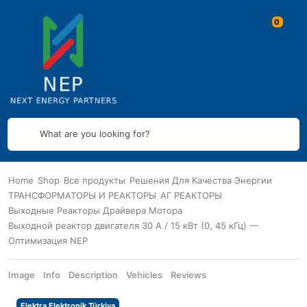
What are you looking for?
Home
Shop
Все продукты
Решения Для Качества Энергии
ТРАНСФОРМАТОРЫ И РЕАКТОРЫ
АГ РЕАКТОРЫ
Выходные Реакторы Драйвера Мотора
Выходной реактор двигателя 30 А / 15 кВт (0, 45 кГц) —
Оптимизация NEP
Image
Info
Description
Vehicles
Reviews
Elektra Elektronik Türkiya