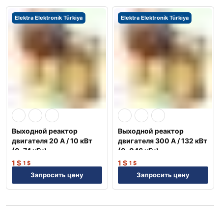
Elektra Elektronik Türkiya
Elektra Elektronik Türkiya
Выходной реактор
Выходной реактор
двигателя 20 А / 10 кВт
двигателя 300 А / 132 кВт
(0, 74 кГц) —
(0, 046 кГц) —
Оптимизация NEP
Оптимизация NEP
1
$
1
$
1
$
1
$
Запросить цену
Запросить цену