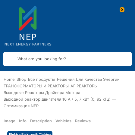
What are you looking for?
Home
Shop
Все продукты
Решения Для Качества Энергии
ТРАНСФОРМАТОРЫ И РЕАКТОРЫ
АГ РЕАКТОРЫ
Выходные Реакторы Драйвера Мотора
Выходной реактор двигателя 16 А / 5, 7 кВт (0, 92 кГц) —
Оптимизация NEP
Image
Info
Description
Vehicles
Reviews
Elektra Elektronik Türkiya