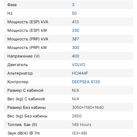
Фаза
3
Hz
50
Мощность (ESP) kVA
413
Мощность (ESP) kW
330
Мощность (PRP) kVA
387
Мощность (PRP) kW
300
Напряжение (V)
400
Двигатель
VOLVO
Альтернатор
HCI444F
Контролер
DEEPSEA 6120
Размер С кабиной
N/A
Вес (kg) С кабиной
N/A
Размер Без кабины
3050*1160*1640
Вес (kg) Без кабины
2850
Топлив. бак (lt)
149 Hours
Звук dB(A) @ 7m
(63=98)