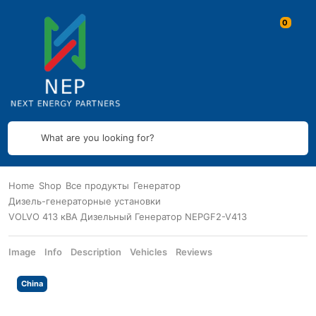
What are you looking for?
Home
Shop
Все продукты
Генератор
Дизель-генераторные установки
VOLVO 413 кВА Дизельный Генератор NEPGF2-V413
Image
Info
Description
Vehicles
Reviews
China