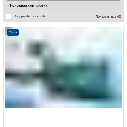
Only products on sale
Показаны все (6)
China
ры
ры
я