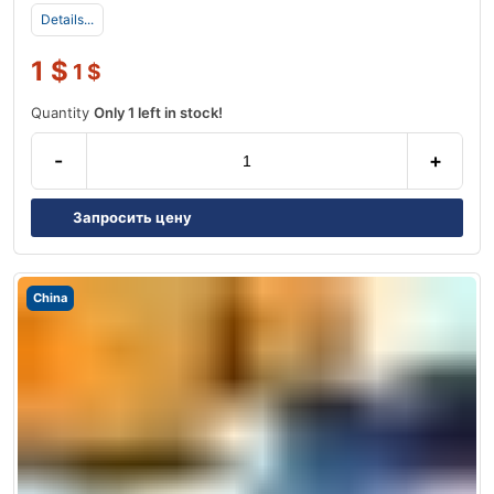
Details...
1
$
1
$
Quantity
Only 1 left in stock!
-
+
Запросить цену
China