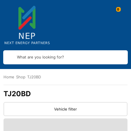
What are you looking for?
Home
Shop
TJ20BD
TJ20BD
Vehicle filter