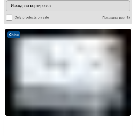
Only products on sale
Показаны все (6)
China
ры
ры
я