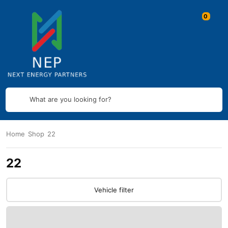
What are you looking for?
Home
Shop
22
22
Vehicle filter