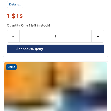
Details...
1
$
1
$
Quantity
Only 1 left in stock!
-
+
Запросить цену
China