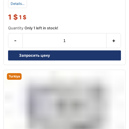
Details...
1
$
1
$
Quantity
Only 1 left in stock!
-
+
Запросить цену
Turkiya