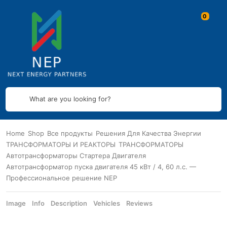
What are you looking for?
Home
Shop
Все продукты
Решения Для Качества Энергии
ТРАНСФОРМАТОРЫ И РЕАКТОРЫ
ТРАНСФОРМАТОРЫ
Автотрансформаторы Стартера Двигателя
Автотрансформатор пуска двигателя 45 кВт / 4, 60 л.с. —
Профессиональное решение NEP
Image
Info
Description
Vehicles
Reviews