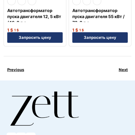
Автотрансформатор
Автотрансформатор
пуска двигателя 12, 5 кВт
пуска двигателя 55 кВт /
/ 16, 8 л.с. —
73, 8 л.с. —
Профессиональное
Профессиональное
1
$
1
$
1
$
1
$
решение NEP
решение NEP
Запросить цену
Запросить цену
Previous
Next