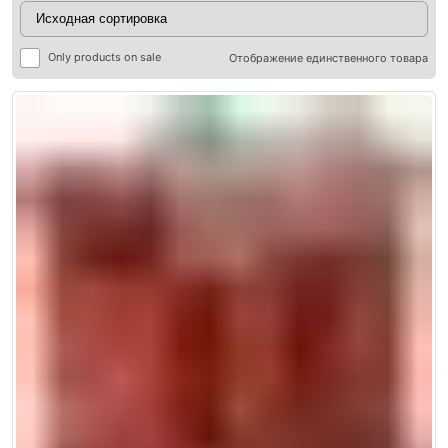
Only products on sale
Отображение единственного товара
ры
ры
я