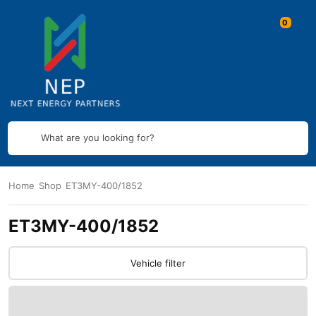
What are you looking for?
Home
Shop
ET3MY-400/1852
ET3MY-400/1852
Vehicle filter