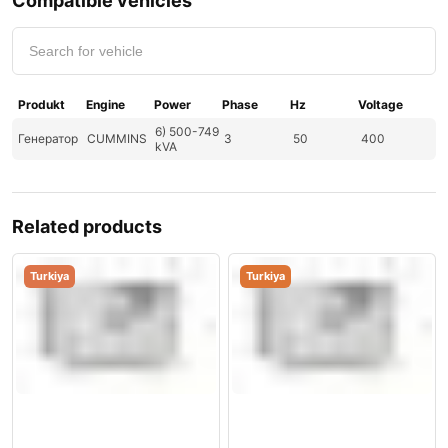
Compatible vehicles
Produkt
Engine
Power
Phase
Hz
Voltage
6) 500-749
Генератор
CUMMINS
3
50
400
kVA
Related products
Turkiya
Turkiya