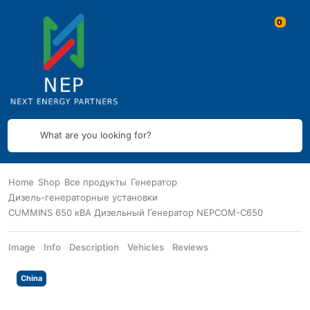
What are you looking for?
Home
Shop
Все продукты
Генератор
Дизель-генераторные установки
CUMMINS 650 кВА Дизельный Генератор NEPCOM-C650
Image
Info
Description
Vehicles
Reviews
China