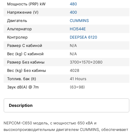
Мощность (PRP) kW
480
Напряжение (V)
400
Двигатель
CUMMINS
Альтернатор
HCI544E
Контролер
DEEPSEA 6120
Размер С кабиной
N/A
Вес (kg) С кабиной
N/A
Размер Без кабины
3700x1570x2080
Вес (kg) Без кабины
4028
Топлив. бак (lt)
41 Hours
Звук dB(A) @ 7m
(63=98)
Description
NEPCOM-C650 модель, с мощностью 650 кВА и
высокопроизводительным двигателем CUMMINS, обеспечивает