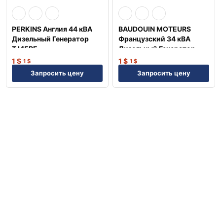
PERKINS Англия 44 кВА
BAUDOUIN MOTEURS
Дизельный Генератор
Французский 34 кВА
TJ45PE
Дизельный Генератор
TJ35BD
1
$
1
$
1
$
1
$
Запросить цену
Запросить цену
Previous
Next
Top
Search
Account