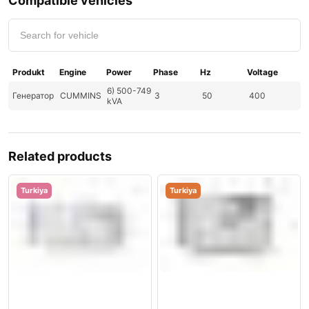
Compatible vehicles
Produkt
Engine
Power
Phase
Hz
Voltage
6) 500-749
Генератор
CUMMINS
3
50
400
kVA
Related products
Turkiya
Turkiya