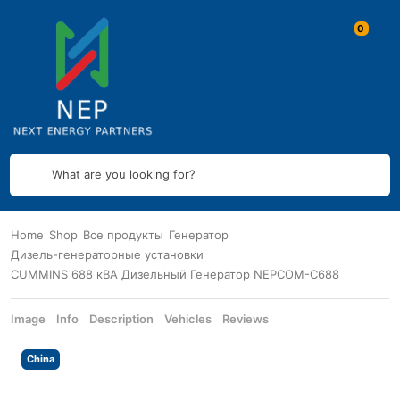
What are you looking for?
Home
Shop
Все продукты
Генератор
Дизель-генераторные установки
CUMMINS 688 кВА Дизельный Генератор NEPCOM-C688
Image
Info
Description
Vehicles
Reviews
China