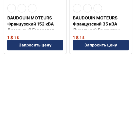
BAUDOUIN MOTEURS
BAUDOUIN MOTEURS
Французский 152 кВА
Французский 35 кВА
Дизельный Генератор
Дизельный Генератор
TJ150BD
TJ35BD
1
$
1
$
1
$
1
$
Запросить цену
Запросить цену
Previous
Next
Top
Search
Account