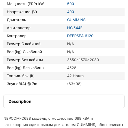
Мощность (PRP) kW
500
Напряжение (V)
400
Двигатель
CUMMINS
Альтернатор
HCI544E
Контролер
DEEPSEA 6120
Размер С кабиной
N/A
Вес (kg) С кабиной
N/A
Размер Без кабины
3650x1570x2080
Вес (kg) Без кабины
4528
Топлив. бак (lt)
42 Hours
Звук dB(A) @ 7m
(63=98)
Description
NEPCOM-C688 модель, с мощностью 688 кВА и
высокопроизводительным двигателем CUMMINS, обеспечивает