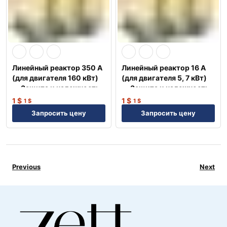
Линейный реактор 350 А
Линейный реактор 16 А
(для двигателя 160 кВт)
(для двигателя 5, 7 кВт)
— Защита и надежность
— Защита и надежность
NEP
NEP
1
$
1
$
1
$
1
$
Запросить цену
Запросить цену
Previous
Next