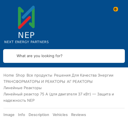
What are you looking for?
Home
Shop
Все продукты
Решения Для Качества Энергии
ТРАНСФОРМАТОРЫ И РЕАКТОРЫ
АГ РЕАКТОРЫ
Линейные Реакторы
Линейный реактор 75 А (для двигателя 37 кВт) — Защита и
надежность NEP
Image
Info
Description
Vehicles
Reviews