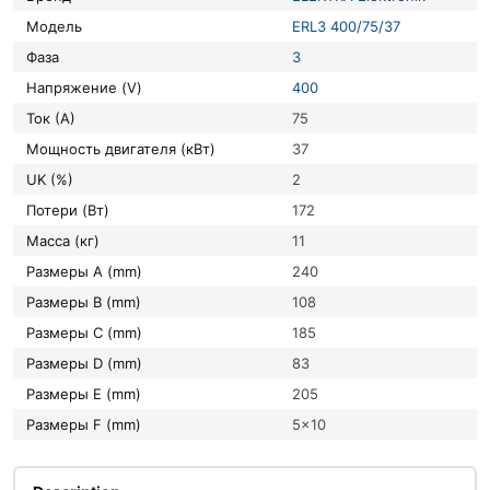
Модель
ERL3 400/75/37
Фаза
3
Напряжение (V)
400
Ток (А)
75
Мощность двигателя (кВт)
37
UK (%)
2
Потери (Вт)
172
Масса (кг)
11
Размеры A (mm)
240
Размеры B (mm)
108
Размеры C (mm)
185
Размеры D (mm)
83
Размеры E (mm)
205
Размеры F (mm)
5×10