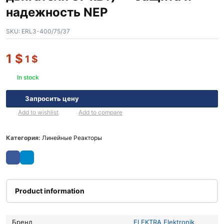
надежность NEP
SKU:
ERL3-400/75/37
1
$
1
$
In stock
Запросить цену
Add to wishlist
Add to compare
Категория:
Линейные Реакторы
Product information
Бренд
ELEKTRA Elektronik