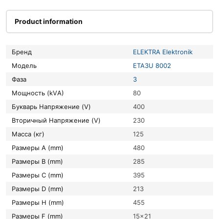
Product information
Бренд
ELEKTRA Elektronik
Модель
ETA3U 8002
Фаза
3
Мощность (kVА)
80
букварь Напряжение (V)
400
вторичный Напряжение (V)
230
Масса (кг)
125
Размеры A (mm)
480
Размеры B (mm)
285
Размеры C (mm)
395
Размеры D (mm)
213
Размеры H (mm)
455
Размеры F (mm)
15×21