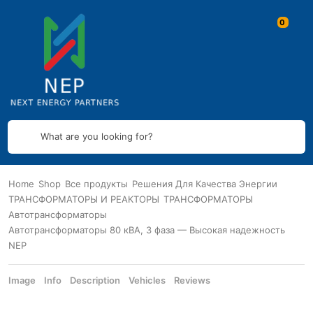
What are you looking for?
Home
Shop
Все продукты
Решения Для Качества Энергии
ТРАНСФОРМАТОРЫ И РЕАКТОРЫ
ТРАНСФОРМАТОРЫ
Автотрансформаторы
Автотрансформаторы 80 кВА, 3 фаза — Высокая надежность
NEP
Image
Info
Description
Vehicles
Reviews